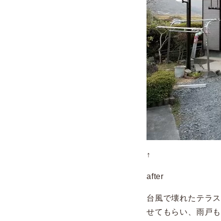
↑
after
台風で壊れたテラ
せてもらい、雨戸