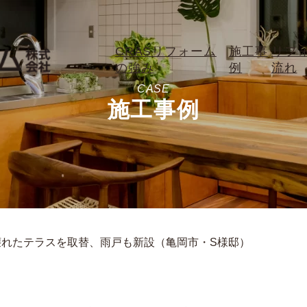
CRASリフォーム
施工事
リフ
の強み
例
流れ
CASE
施工事例
壊れたテラスを取替、雨戸も新設（亀岡市・S様邸）