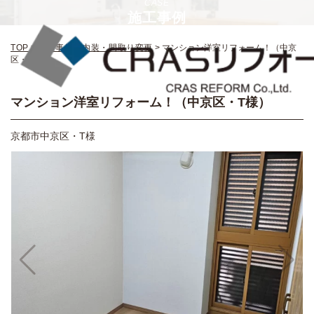
CASE
施工事例
TOP
>
施工事例
>
内装・間取り変更
>
マンション洋室リフォーム！（中京
区・T様）
マンション洋室リフォーム！（中京区・T様）
京都市中京区・T様