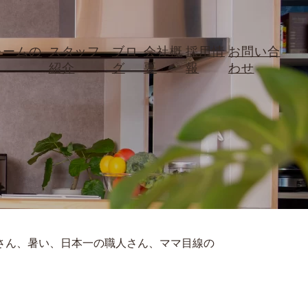
ォームの
スタッフ
ブロ
会社概
採用情
お問い合
紹介
グ
要
報
わせ
さん、暑い、日本一の職人さん、ママ目線の