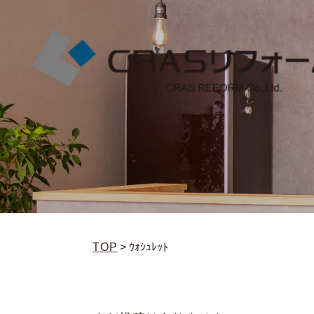
TOP
>
ｳｫｼｭﾚｯﾄ