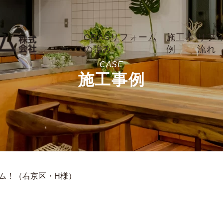
CRASリフォーム
施工事
リフ
の強み
例
流れ
CASE
施工事例
ム！（右京区・H様）