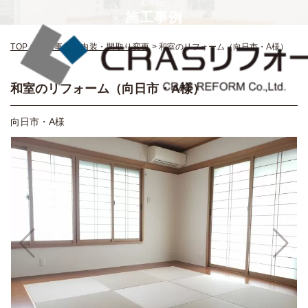
CASE
施工事例
TOP
>
施工事例
>
内装・間取り変更
>
和室のリフォーム（向日市・A様）
和室のリフォーム（向日市・A様）
向日市・A様