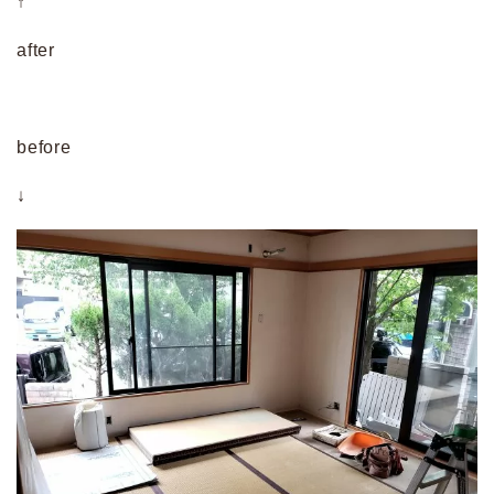
↑
after
before
↓