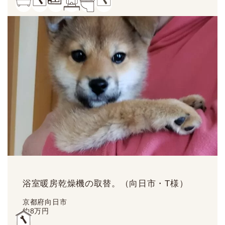
浴室暖房乾燥機の取替。（向日市・T様）
京都府向日市
約
8
万円