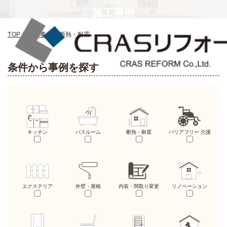
CASE
施工事例
TOP
>
施工事例
>
断熱・耐震
条件から事例を探す
キッチン
バスルーム
断熱・耐震
バリアフリー 介護
エクステリア
外壁・屋根
内装・間取り変更
リノベーション