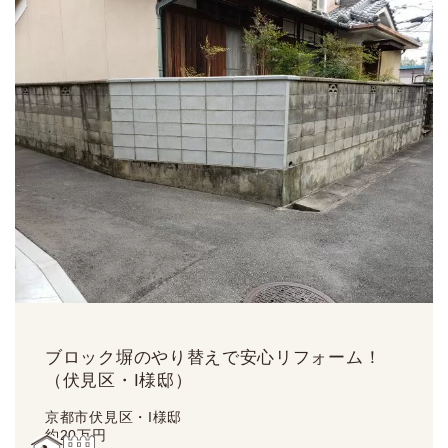
ブロック塀のやり替えで安心リフォーム！
（伏見区・I様邸）
京都市伏見区・I様邸
約
20
万円