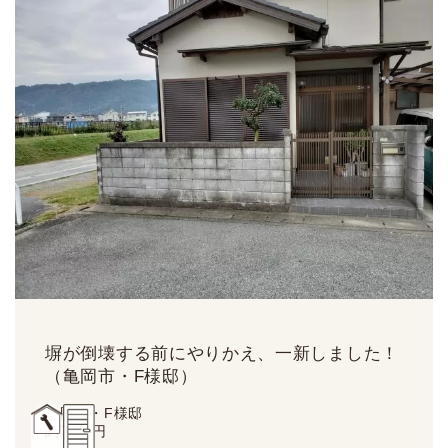
塀が倒壊する前にやりかえ、一新しました！
（亀岡市・F様邸）
亀岡市・F様邸
約
70
万円