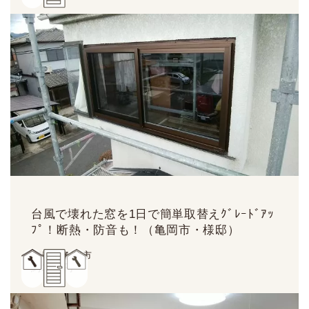
台風で壊れた窓を1日で簡単取替えｸﾞﾚｰﾄﾞｱｯ
ﾌﾟ！断熱・防音も！（亀岡市・様邸）
京都府亀岡市
約
20
万円