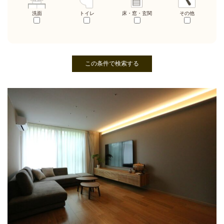
洗面
トイレ
床・窓・玄関
その他