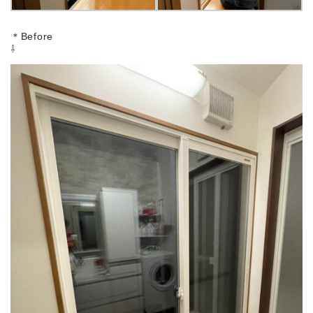
＊Before
⇩